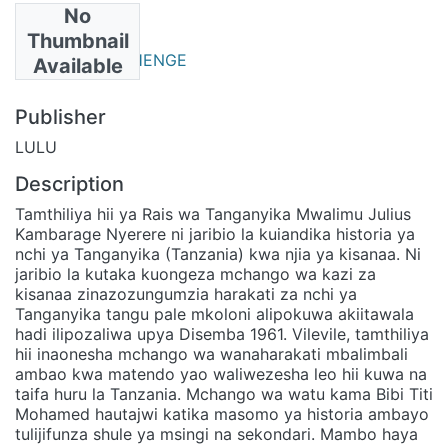
No
Authors
Thumbnail
ELIZABETH MAHENGE
Available
Publisher
LULU
Description
Tamthiliya hii ya Rais wa Tanganyika Mwalimu Julius
Kambarage Nyerere ni jaribio la kuiandika historia ya
nchi ya Tanganyika (Tanzania) kwa njia ya kisanaa. Ni
jaribio la kutaka kuongeza mchango wa kazi za
kisanaa zinazozungumzia harakati za nchi ya
Tanganyika tangu pale mkoloni alipokuwa akiitawala
hadi ilipozaliwa upya Disemba 1961. Vilevile, tamthiliya
hii inaonesha mchango wa wanaharakati mbalimbali
ambao kwa matendo yao waliwezesha leo hii kuwa na
taifa huru la Tanzania. Mchango wa watu kama Bibi Titi
Mohamed hautajwi katika masomo ya historia ambayo
tulijifunza shule ya msingi na sekondari. Mambo haya