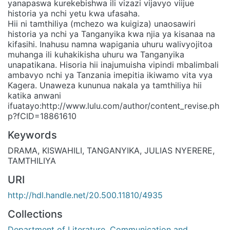
yanapaswa kurekebishwa ili vizazi vijavyo viijue
historia ya nchi yetu kwa ufasaha.
Hii ni tamthiliya (mchezo wa kuigiza) unaosawiri
historia ya nchi ya Tanganyika kwa njia ya kisanaa na
kifasihi. Inahusu namna wapigania uhuru walivyojitoa
muhanga ili kuhakikisha uhuru wa Tanganyika
unapatikana. Hisoria hii inajumuisha vipindi mbalimbali
ambavyo nchi ya Tanzania imepitia ikiwamo vita vya
Kagera. Unaweza kununua nakala ya tamthiliya hii
katika anwani
ifuatayo:http://www.lulu.com/author/content_revise.ph
p?fCID=18861610
Keywords
DRAMA, KISWAHILI, TANGANYIKA, JULIAS NYERERE,
TAMTHILIYA
URI
http://hdl.handle.net/20.500.11810/4935
Collections
Department of Literature, Communication and