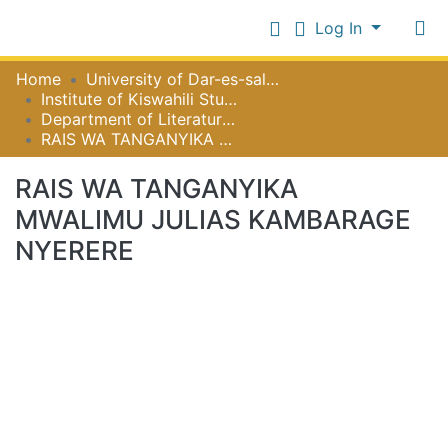
Log In
Communities
Home
University of Dar-es-salaam
&
Institute of Kiswahili Studies
Collections
Department of Literature, Communication and Publishing
Log In
RAIS WA TANGANYIKA MWALIMU JULIAS KAMBARAGE NYERERE
All of NiR Repository
RAIS WA TANGANYIKA
Statistics
MWALIMU JULIAS KAMBARAGE
NYERERE